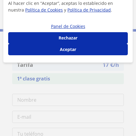
Al hacer clic en “Aceptar”, aceptas lo establecido en
nuestra
Política de Cookies
y
Política de Privacidad
.
5 km
3 mi
Leaflet
| ©
OpenStreetMap
contributors
Panel de Cookies
Rechazar
Contacta con Roberto
Aceptar
Tarifa
17
€/h
1ª clase gratis