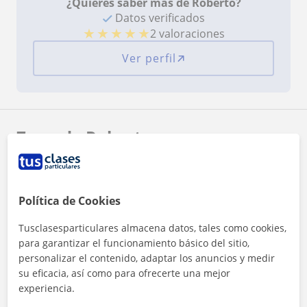
¿Quieres saber más de Roberto?
Datos verificados
★
★
★
★
★
2 valoraciones
Ver perfil
Zona de Roberto
Localidades a las que se desplaza para dar clase
Vigo
Política de Cookies
Tusclasesparticulares almacena datos, tales como cookies,
+
−
para garantizar el funcionamiento básico del sitio,
personalizar el contenido, adaptar los anuncios y medir
su eficacia, así como para ofrecerte una mejor
experiencia.