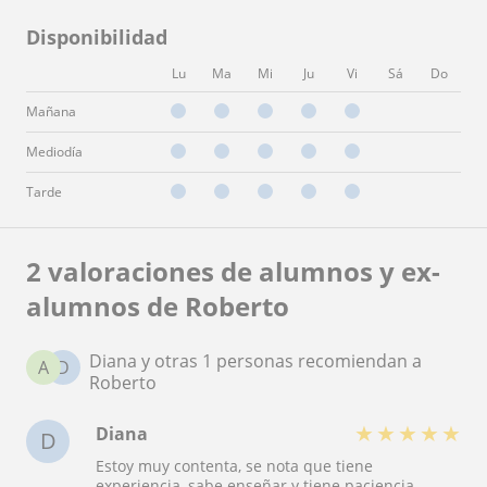
Disponibilidad
Lu
Ma
Mi
Ju
Vi
Sá
Do
Mañana
Mediodía
Tarde
2 valoraciones de alumnos y ex-
alumnos de Roberto
Diana y otras 1 personas recomiendan a
A
D
Roberto
★
★
★
★
★
Diana
D
Estoy muy contenta, se nota que tiene
experiencia, sabe enseñar y tiene paciencia.