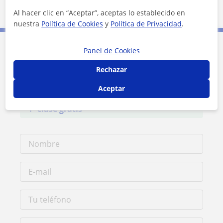
1 km
3000 ft
Al hacer clic en “Aceptar”, aceptas lo establecido en
Leaflet
| ©
OpenStreetMap
contributors
nuestra
Política de Cookies
y
Política de Privacidad
.
Panel de Cookies
Contacta con Ainhoa
Rechazar
Tarifa
15
€/h
Aceptar
1ª clase gratis