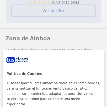
★
★
★
★
★
10 valoraciones
Ver perfil
Zona de Ainhoa
Localidades a las que se desplaza para dar clase
Vigo
+
−
Política de Cookies
Tusclasesparticulares almacena datos, tales como cookies,
para garantizar el funcionamiento básico del sitio,
personalizar el contenido, adaptar los anuncios y medir
su eficacia, así como para ofrecerte una mejor
experiencia.