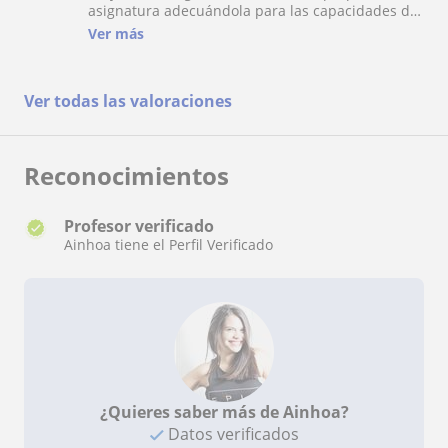
asignatura adecuándola para las capacidades de
este, con esquemas, resúmenes, ejercicios,
Ver más
actividades.Responsable, profesional, persona de
total confianza.
Ver todas las valoraciones
Reconocimientos
Profesor verificado
Ainhoa tiene el Perfil Verificado
¿Quieres saber más de Ainhoa?
Datos verificados