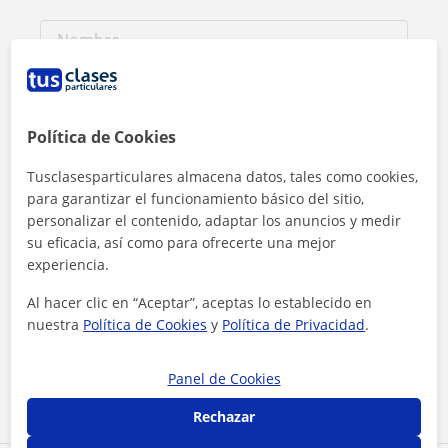
Política de Cookies
Tusclasesparticulares almacena datos, tales como cookies,
para garantizar el funcionamiento básico del sitio,
personalizar el contenido, adaptar los anuncios y medir
su eficacia, así como para ofrecerte una mejor
experiencia.
Al hacer clic en “Aceptar”, aceptas lo establecido en
Al hacer clic, aceptas nuestro
aviso legal
y de
privacidad
nuestra
Política de Cookies
y
Política de Privacidad
.
Contactar ahora
Panel de Cookies
Rechazar