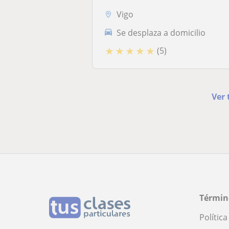
Vigo
Se desplaza a domicilio
★
★
★
★
★
(5)
Ver 
Términ
Polític