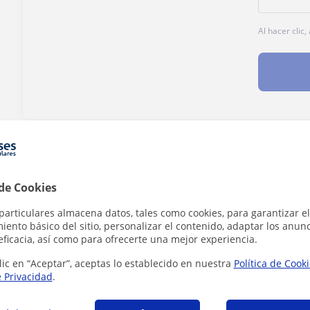
Al hacer clic
¿Hay algún error en este perfil?
Cuéntanos
 de Cookies
particulares almacena datos, tales como cookies, para garantizar el
ento básico del sitio, personalizar el contenido, adaptar los anunc
eficacia, así como para ofrecerte una mejor experiencia.
st Certificate in English en Vigo que pueden i
lic en “Aceptar”, aceptas lo establecido en nuestra
Política de Cook
e Privacidad
.