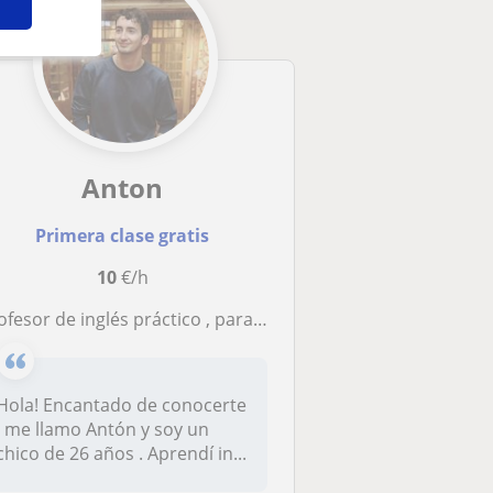
Anton
Primera clase gratis
10
€/h
fesor de inglés práctico , para el día a día y fácil de entender y progresar !
Hola! Encantado de conocerte
, me llamo Antón y soy un
chico de 26 años . Aprendí in...