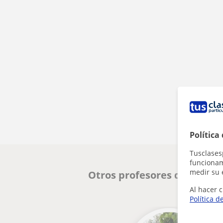
Política
Tusclases
funcionami
medir su 
Otros profesores de FCE Fir
Al hacer c
Política d