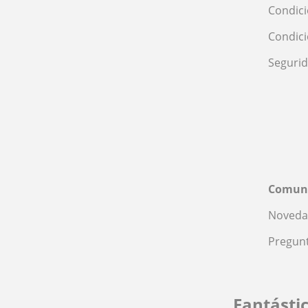
Condici
Condic
Seguri
Comun
Noveda
Pregunt
Fantásti