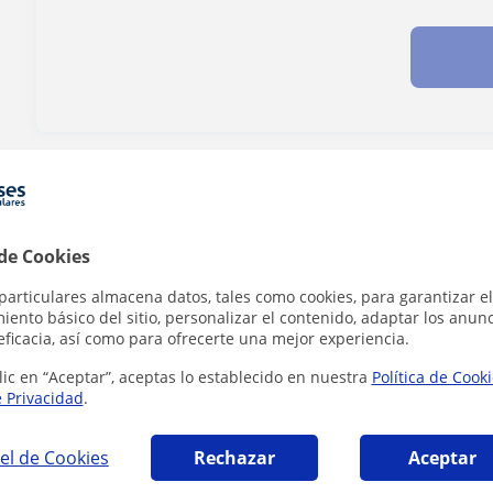
¿Hay algún error en este perfil?
Cuéntanos
 de Cookies
particulares almacena datos, tales como cookies, para garantizar el
ento básico del sitio, personalizar el contenido, adaptar los anunc
áticas en Pontevedra que pueden interesart
eficacia, así como para ofrecerte una mejor experiencia.
lic en “Aceptar”, aceptas lo establecido en nuestra
Política de Cook
e Privacidad
.
el de Cookies
Rechazar
Aceptar