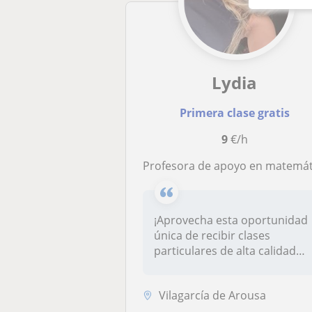
Lydia
Primera clase gratis
9
€/h
Profesora de apoyo en matemáticas , inglés , lenguaje , historia … a alumnos desde primaria hasta la 
¡Aprovecha esta oportunidad
única de recibir clases
particulares de alta calidad
en...
Vilagarcía de Arousa