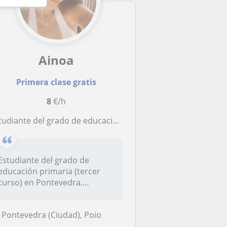
Ainoa
Primera clase gratis
8
€/h
iante del grado de educación primaria (tercer curso) en Pontevedra. Se imparten clases de manera individual
Estudiante del grado de
educación primaria (tercer
curso) en Pontevedra.
Además de t...
Pontevedra (Ciudad), Poio