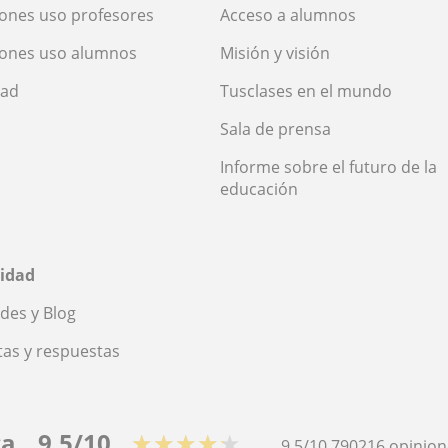
ones uso profesores
Acceso a alumnos
iones uso alumnos
Misión y visión
dad
Tusclases en el mundo
Sala de prensa
Informe sobre el futuro de la
educación
idad
des y Blog
as y respuestas
ca
9,5/10
★★★★★
9,5/10
790216
opinion