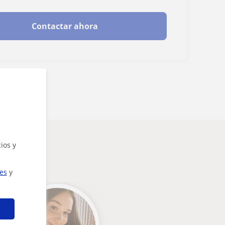
Contactar ahora
ios y
e
ies
y