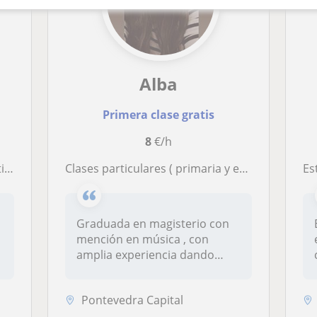
Alba
Primera clase gratis
8
€/h
ESO
Clases particulares ( primaria y eso)
Estud
Graduada en magisterio con
mención en música , con
amplia experiencia dando
clases p...
Pontevedra Capital