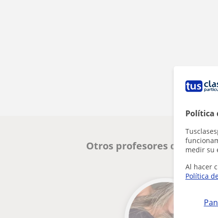
Política
Tusclases
funcionami
Otros profesores de Matem
medir su 
Al hacer c
Política d
Pan