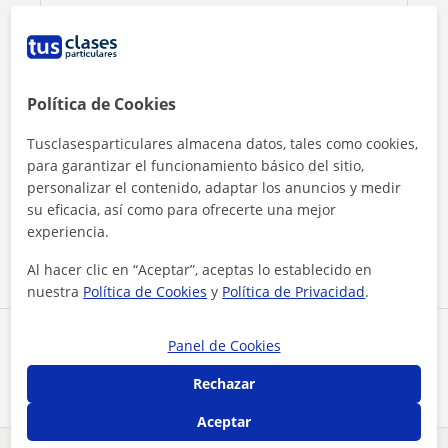
Política de Cookies
Tusclasesparticulares almacena datos, tales como cookies,
para garantizar el funcionamiento básico del sitio,
Al hacer clic, aceptas nuestro
aviso legal
y de
privacidad
personalizar el contenido, adaptar los anuncios y medir
su eficacia, así como para ofrecerte una mejor
experiencia.
Contactar ahora
Al hacer clic en “Aceptar”, aceptas lo establecido en
nuestra
Política de Cookies
y
Política de Privacidad
.
Comparte a este profesor
Panel de Cookies
Rechazar
Aceptar