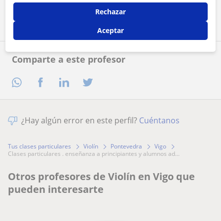
Contactar ahora
Rechazar
Aceptar
Comparte a este profesor
¿Hay algún error en este perfil?
Cuéntanos
Tus clases particulares
Violín
Pontevedra
Vigo
clases particulares . enseñanza a principiantes y alumnos ad...
Otros profesores de Violín en Vigo que
pueden interesarte