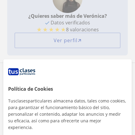
¿Quieres saber más de Verónica?
Datos verificados
★
★
★
★
★
8 valoraciones
Ver perfil
Zona de Verónica
Política de Cookies
Localidades a las que se desplaza para dar clase
Tusclasesparticulares almacena datos, tales como cookies,
Vigo
para garantizar el funcionamiento básico del sitio,
personalizar el contenido, adaptar los anuncios y medir
+
−
su eficacia, así como para ofrecerte una mejor
experiencia.