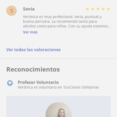
★
★
★
★
★
Sonia
S
Verónica es muy profesional, seria, puntual y
buena persona. La recomiendo tanto para
adultos como para niños. Con su ayuda estamos
mejorado mucho lo que nos motiva para seguir
Ver más
estudiando.
Ver todas las valoraciones
Reconocimientos
Profesor Voluntario
Verónica es voluntario en TusClases Solidarias