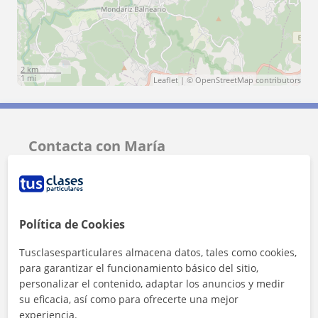
2 km
1 mi
Leaflet
| ©
OpenStreetMap
contributors
Contacta con María
Tarifa
6
€/h
1ª clase gratis
Política de Cookies
Tusclasesparticulares almacena datos, tales como cookies,
para garantizar el funcionamiento básico del sitio,
personalizar el contenido, adaptar los anuncios y medir
su eficacia, así como para ofrecerte una mejor
experiencia.