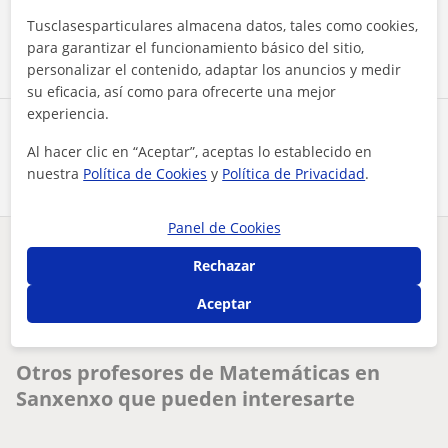
Tusclasesparticulares almacena datos, tales como cookies,
Contactar ahora
para garantizar el funcionamiento básico del sitio,
personalizar el contenido, adaptar los anuncios y medir
su eficacia, así como para ofrecerte una mejor
experiencia.
Comparte a este profesor
Al hacer clic en “Aceptar”, aceptas lo establecido en
nuestra
Política de Cookies
y
Política de Privacidad
.
Panel de Cookies
¿Hay algún error en este perfil?
Cuéntanos
Rechazar
Aceptar
Tus clases particulares
Matemáticas
Pontevedra
clases de refuerzo escolar en sanxenxo
Sanxenxo
Otros profesores de Matemáticas en
Sanxenxo que pueden interesarte