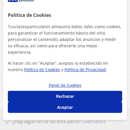
Política de Cookies
Tusclasesparticulares almacena datos, tales como cookies,
para garantizar el funcionamiento básico del sitio,
Al hacer clic, aceptas nuestro
aviso legal
y de
privacidad
personalizar el contenido, adaptar los anuncios y medir
su eficacia, así como para ofrecerte una mejor
experiencia.
Contactar ahora
Al hacer clic en “Aceptar”, aceptas lo establecido en
nuestra
Política de Cookies
y
Política de Privacidad
.
Comparte a este profesor
Panel de Cookies
Rechazar
Aceptar
¿Hay algún error en este perfil?
Cuéntanos