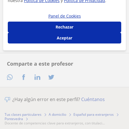
nuestra
Política de Cookies
y
Política de Privacidad
.
Panel de Cookies
Al hacer clic, aceptas nuestro
aviso legal
y de
privacidad
Rechazar
Contactar ahora
Aceptar
Comparte a este profesor
¿Hay algún error en este perfil?
Cuéntanos
Tus clases particulares
A domicilio
Español para extranjeros
Pontevedra
docente de competencias clave para extranjeros, con titulaci...