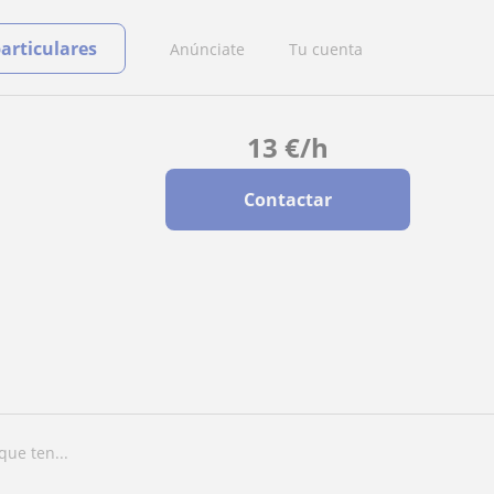
particulares
Anúnciate
Tu cuenta
13
€
/h
Contactar
ue ten...