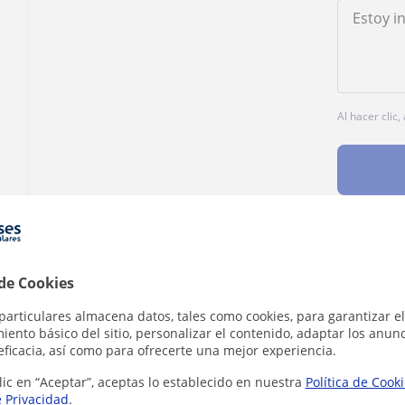
Al hacer clic
¿Hay algún error en este perfil?
Cuéntanos
 de Cookies
particulares almacena datos, tales como cookies, para garantizar el
ento básico del sitio, personalizar el contenido, adaptar los anunc
eficacia, así como para ofrecerte una mejor experiencia.
lic en “Aceptar”, aceptas lo establecido en nuestra
Política de Cook
 Vigo que pueden interesarte
e Privacidad
.