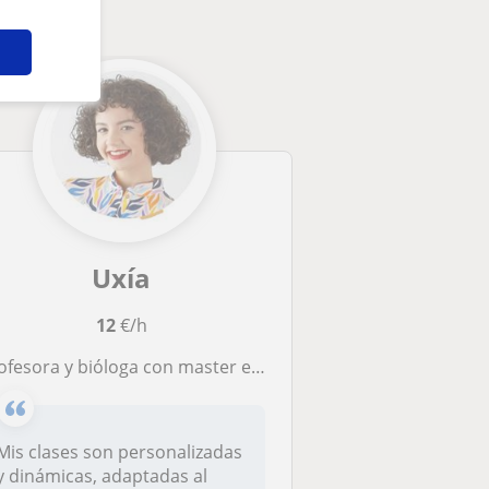
Uxía
12
€/h
esora y bióloga con master en profesorado y también en genética. Llevo desde 2018 dando clases particulares.
Mis clases son personalizadas
y dinámicas, adaptadas al