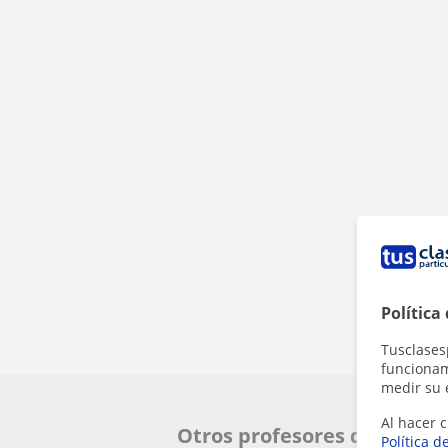
Política
Tusclases
funcionami
medir su 
Al hacer c
Otros profesores de ESO en
Política d