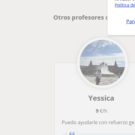
Política d
Otros profesores de Primar
Pan
Yessica
9
€/h
Puedo ayudarle con refuerzo general en lo que necesiten, además también los idiomas como el inglés y alemán son un punto fuerte.