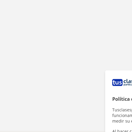
Política
Tusclases
funcionami
medir su 
Al hacer c