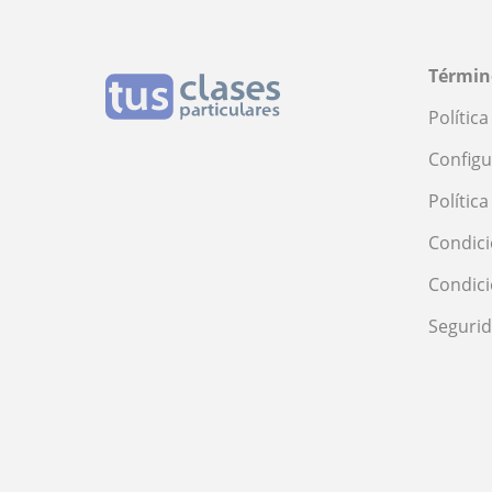
Términ
Polític
Configu
Polític
Condici
Condic
Seguri