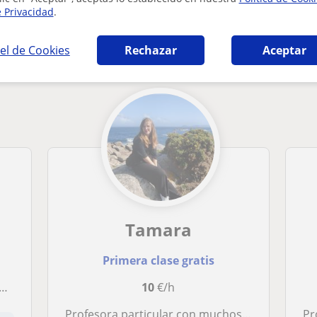
e Privacidad
.
ia en Vigo que pueden interesarte
el de Cookies
Rechazar
Aceptar
Tamara
Primera clase gratis
10
€/h
Profesora particular con muchos años de experiencia en clases a domicilio a niños de primaria, todas las materias.
Prof