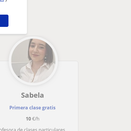
Sabela
Primera clase gratis
10
€/h
esora de clases particulares para todas las materias para primaria y primeros ciclos de ESO