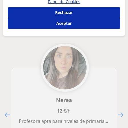
Panel de Cookies
Otros profesores de Lengua gallega y
Rechazar
literatura en Salceda de Caselas que
Aceptar
pueden interesarte
Nerea
12
€/h
Profesora apta para niveles de primaria y ESO en asignaturas de Lengua Castellana y Literatura y Lengua Gallega y Literatura