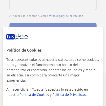
Al hacer clic, aceptas nuestro
aviso legal
y de
privacidad
Contactar ahora
Política de Cookies
Comparte a este profesor
Tusclasesparticulares almacena datos, tales como cookies,
para garantizar el funcionamiento básico del sitio,
personalizar el contenido, adaptar los anuncios y medir
su eficacia, así como para ofrecerte una mejor
experiencia.
¿Hay algún error en este perfil?
Cuéntanos
Al hacer clic en “Aceptar”, aceptas lo establecido en
nuestra
Política de Cookies
y
Política de Privacidad
.
Tus clases particulares
Lengua gallega y literatura
Pontevedra
Salceda de Caselas
estudiante de primero de carrera de lenguas extranjeras moti...