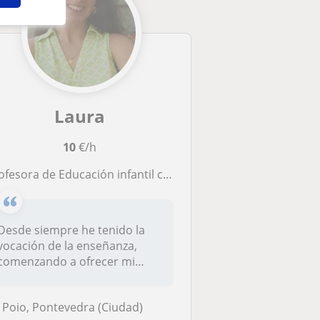
Laura
10
€/h
sora de Educación infantil con experiencia como profesora de refuerzo en primaria y los primeros cursos de la ESO
Desde siempre he tenido la
vocación de la enseñanza,
comenzando a ofrecer mi
ayuda p...
Poio, Pontevedra (Ciudad)