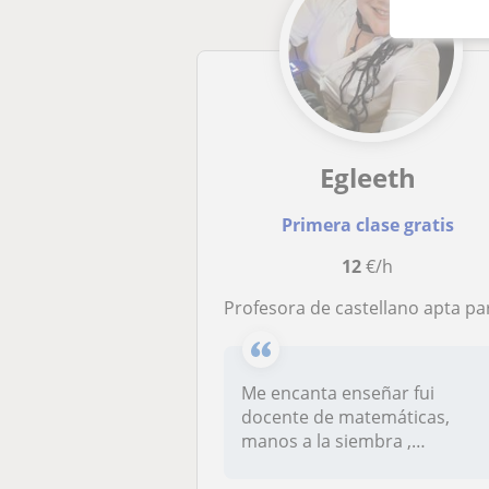
Egleeth
Primera clase gratis
12
€/h
Profesora de castellano apta para todas las edade
Me encanta enseñar fui
docente de matemáticas,
manos a la siembra ,
proyecto. De pri...