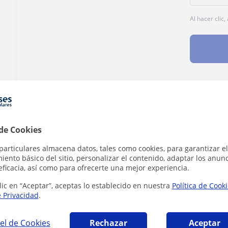
Al hacer clic
¿Hay algún error en este perfil?
Cuéntanos
 de Cookies
particulares almacena datos, tales como cookies, para garantizar el
ento básico del sitio, personalizar el contenido, adaptar los anunc
eficacia, así como para ofrecerte una mejor experiencia.
llano en Pontevedra que pueden interesarte
lic en “Aceptar”, aceptas lo establecido en nuestra
Política de Cook
e Privacidad
.
el de Cookies
Rechazar
Aceptar