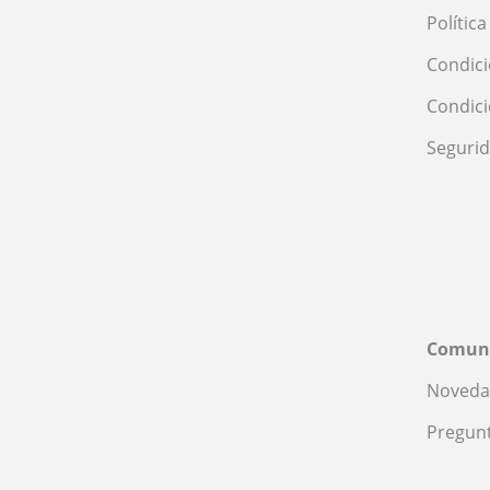
Polític
Condici
Condic
Seguri
Comun
Noveda
Pregunt