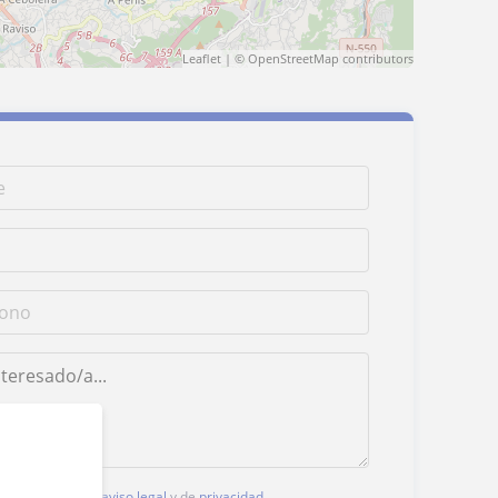
Leaflet
| ©
OpenStreetMap
contributors
, aceptas nuestro
aviso legal
y de
privacidad