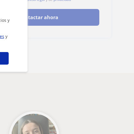
Contactar ahora
ios y
ies
y