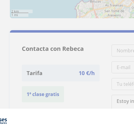
2 km
1 mi
Contacta con Rebeca
Tarifa
10
€/h
1ª clase gratis
Al hacer clic