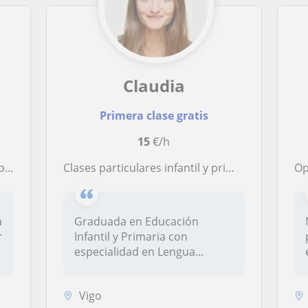
Claudia
Primera clase gratis
15
€/h
eros
Clases particulares infantil y primaria en Castrelos
Op
a
Graduada en Educación
r
Infantil y Primaria con
especialidad en Lengua
Inglesa por la...
Vigo