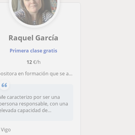
Raquel García
Primera clase gratis
12
€/h
ositora en formación que se adapta a todos los niveles y características.
Me caracterizo por ser una
persona responsable, con una
elevada capacidad de
adaptac...
Vigo