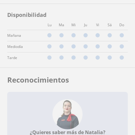
Disponibilidad
Lu
Ma
Mi
Ju
Vi
Sá
Do
Mañana
Mediodía
Tarde
Reconocimientos
¿Quieres saber más de Natalia?