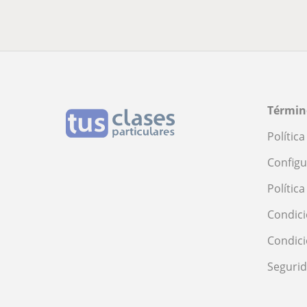
Términ
Polític
Configu
Polític
Condici
Condic
Seguri