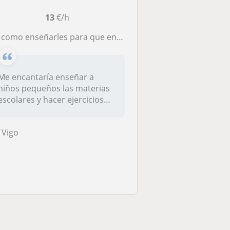
13
€/h
como enseñarles para que entiendan algún problema que tengan
Me encantaría enseñar a
niños pequeños las materias
escolares y hacer ejercicios
en...
Vigo