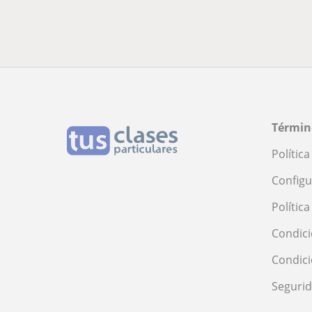
Términ
Polític
Configu
Polític
Condici
Condic
Seguri