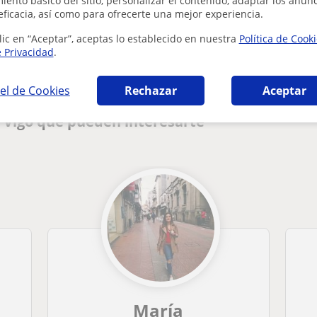
ento básico del sitio, personalizar el contenido, adaptar los anunc
eficacia, así como para ofrecerte una mejor experiencia.
¿Hay algún error en este perfil?
Cuéntanos
lic en “Aceptar”, aceptas lo establecido en nuestra
Política de Cook
e Privacidad
.
el de Cookies
Rechazar
Aceptar
 Vigo que pueden interesarte
María