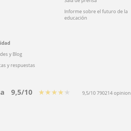
Sala de prensa
Informe sobre el futuro de la
educación
idad
des y Blog
as y respuestas
ca
9,5/10
★★★★★
9,5/10
790214
opinion