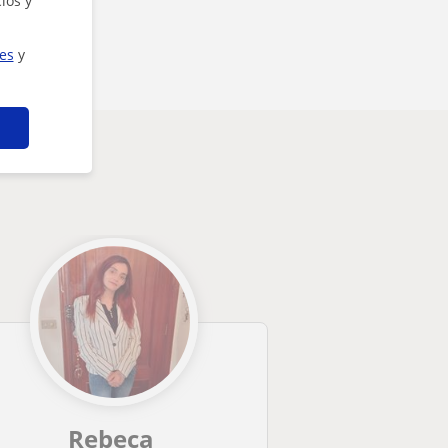
ios y
ies
y
Rebeca