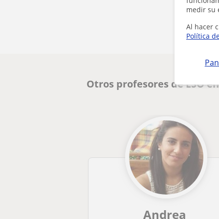
funcionami
medir su 
Al hacer c
Política d
Pan
Otros profesores de ESO en
Andrea