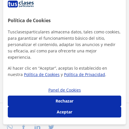
Política de Cookies
Tusclasesparticulares almacena datos, tales como cookies,
para garantizar el funcionamiento básico del sitio,
personalizar el contenido, adaptar los anuncios y medir
su eficacia, así como para ofrecerte una mejor
experiencia.
Al hacer clic, aceptas nuestro
aviso legal
y de
privacidad
Al hacer clic en “Aceptar”, aceptas lo establecido en
nuestra
Política de Cookies
y
Política de Privacidad
.
Contactar ahora
Panel de Cookies
Rechazar
Aceptar
Comparte a este profesor