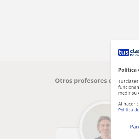
Política
Otros profesores de FCE Fir
Tusclases
funcionami
medir su 
Al hacer c
Política d
Pan