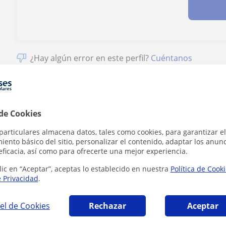
¿Hay algún error en este perfil?
Cuéntanos
 de Cookies
st Certificate in English en Vigo que pueden i
particulares almacena datos, tales como cookies, para garantizar el
ento básico del sitio, personalizar el contenido, adaptar los anunc
eficacia, así como para ofrecerte una mejor experiencia.
lic en “Aceptar”, aceptas lo establecido en nuestra
Política de Cook
e Privacidad
.
el de Cookies
Rechazar
Aceptar