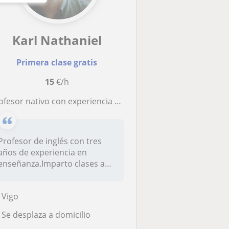
Karl Nathaniel
Primera clase gratis
15
€/h
sor nativo con experiencia en dar clases a niños en Primaria/ESO así como preparación de Cambridge B2 y B2 First for Schools
Profesor de inglés con tres
años de experiencia en
enseñanza.Imparto clases a
estudi...
Vigo
Se desplaza a domicilio