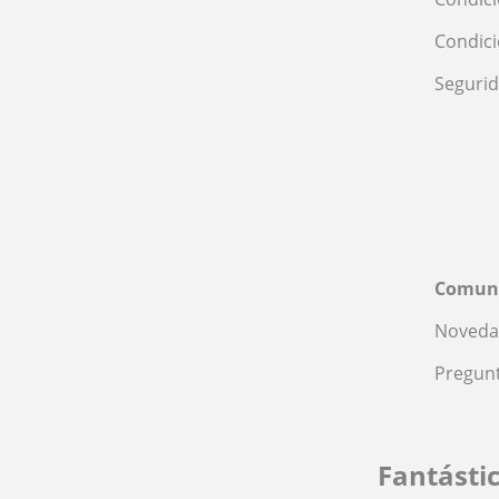
Condic
Seguri
Comun
Noveda
Pregunt
Fantásti