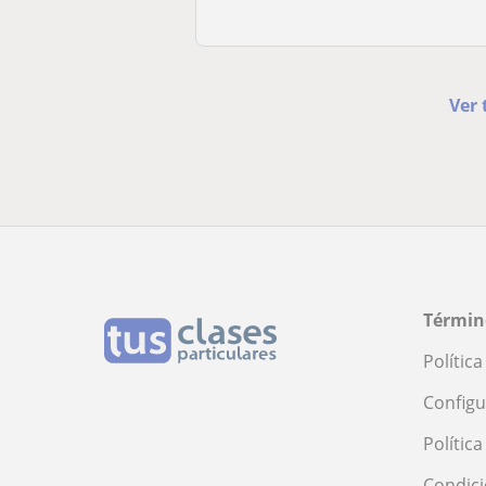
Ver 
Términ
Polític
Configu
Polític
Condici