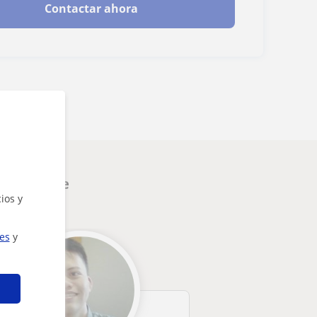
Contactar ahora
nteresarte
ios y
ies
y