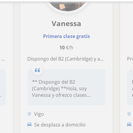
Vanessa
Primera clase gratis
10
€/h
ia
Dispongo del B2 (Cambridge) y actualmente estoy preparándome el C1, me ofrezco para dar clases a alumnos de Primaria y ESO
Profe
** Dispongo del B2
(Cambridge) **Hola, soy
..
Vanessa y ofrezco clases
particulares par...
Vigo
Se desplaza a domicilio