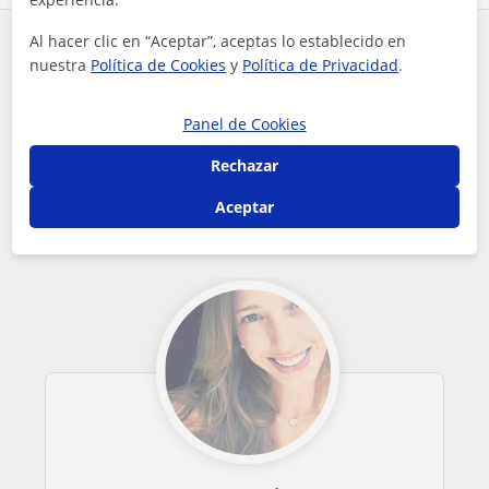
Al hacer clic en “Aceptar”, aceptas lo establecido en
¿Hay algún error en este perfil?
Cuéntanos
nuestra
Política de Cookies
y
Política de Privacidad
.
Tus clases particulares
A domicilio
Primaria
Pontevedra
Panel de Cookies
profesor de primaria apto para todas las edades.
Rechazar
Otros profesores de Primaria en Vigo que
pueden interesarte
Aceptar