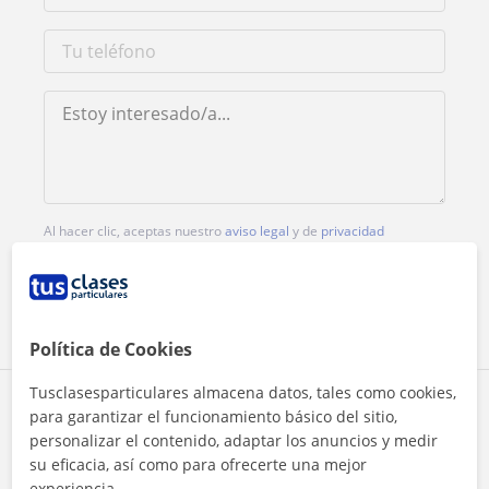
Al hacer clic, aceptas nuestro
aviso legal
y de
privacidad
Contactar ahora
Política de Cookies
Tusclasesparticulares almacena datos, tales como cookies,
Comparte a este profesor
para garantizar el funcionamiento básico del sitio,
personalizar el contenido, adaptar los anuncios y medir
su eficacia, así como para ofrecerte una mejor
experiencia.