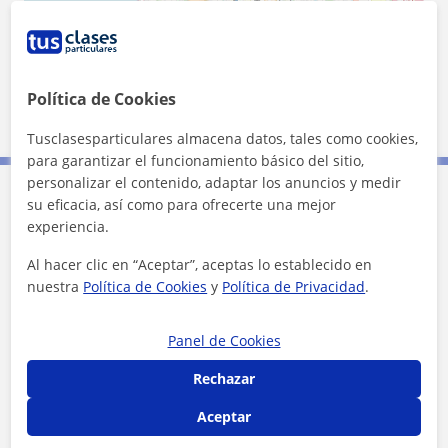
Política de Cookies
2 km
1 mi
Leaflet
| ©
OpenStreetMap
contributors
Tusclasesparticulares almacena datos, tales como cookies,
para garantizar el funcionamiento básico del sitio,
personalizar el contenido, adaptar los anuncios y medir
su eficacia, así como para ofrecerte una mejor
Contacta con Aldara
experiencia.
Al hacer clic en “Aceptar”, aceptas lo establecido en
Tarifa
14
€/h
nuestra
Política de Cookies
y
Política de Privacidad
.
1ª clase gratis
Panel de Cookies
Rechazar
Aceptar