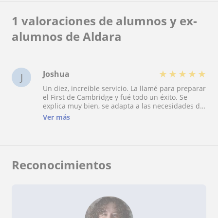
1 valoraciones de alumnos y ex-
alumnos de Aldara
★
★
★
★
★
Joshua
J
Un diez, increíble servicio. La llamé para preparar
el First de Cambridge y fué todo un éxito. Se
explica muy bien, se adapta a las necesidades de
cada uno y tiene mucha paciencia a la hora de
Ver más
hacerte entender los conceptos. Sin duda la
volveré a llamar para el próximo título.
Reconocimientos