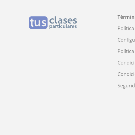
Términ
Polític
Configu
Polític
Condici
Condic
Seguri