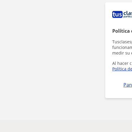
Política
Tusclases
funcionami
medir su 
Al hacer c
Política d
Pan