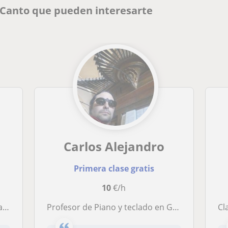
 Canto que pueden interesarte
Carlos Alejandro
Primera clase gratis
10
€/h
os.
Profesor de Piano y teclado en General. También se dan clases de violín, flauta dulce y canto
Cl