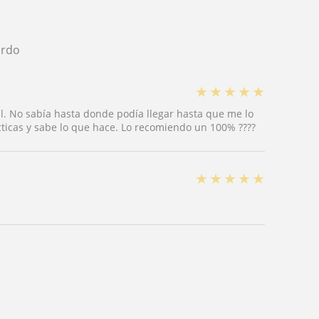
ardo
★
★
★
★
★
l. No sabía hasta donde podía llegar hasta que me lo
ticas y sabe lo que hace. Lo recomiendo un 100% ????
★
★
★
★
★