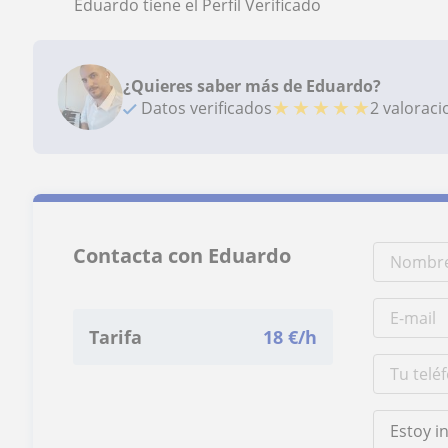
Eduardo tiene el Perfil Verificado
¿Quieres saber más de Eduardo?
★
★
★
★
★
Datos verificados
2 valorac
Contacta con Eduardo
Tarifa
18
€/h