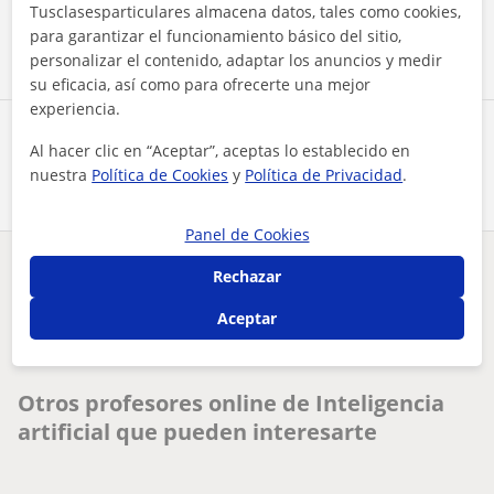
Tusclasesparticulares almacena datos, tales como cookies,
Contactar ahora
para garantizar el funcionamiento básico del sitio,
personalizar el contenido, adaptar los anuncios y medir
su eficacia, así como para ofrecerte una mejor
experiencia.
Comparte a este profesor
Al hacer clic en “Aceptar”, aceptas lo establecido en
nuestra
Política de Cookies
y
Política de Privacidad
.
Panel de Cookies
Rechazar
¿Hay algún error en este perfil?
Cuéntanos
Aceptar
Tus clases particulares
On-line
Inteligencia artificial
profesor de inteligencia artificial de niveles básico a expe...
Otros profesores online de Inteligencia
artificial que pueden interesarte