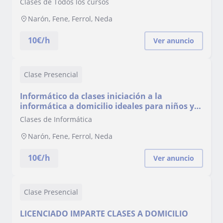
Clases de Todos los cursos
Narón, Fene, Ferrol, Neda
10
€/h
Ver anuncio
Clase Presencial
Informático da clases iniciación a la
informática a domicilio ideales para niños y/o
personas mayores
Clases de Informática
Narón, Fene, Ferrol, Neda
10
€/h
Ver anuncio
Clase Presencial
LICENCIADO IMPARTE CLASES A DOMICILIO