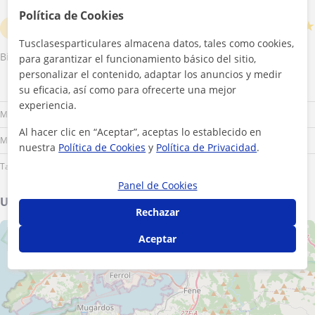
Política de Cookies
Fernando
★
★
★
★
★
F
Junio de 2023
Tusclasesparticulares almacena datos, tales como cookies,
Bien sus clases como profesor bien
para garantizar el funcionamiento básico del sitio,
personalizar el contenido, adaptar los anuncios y medir
su eficacia, así como para ofrecerte una mejor
Lu
Ma
Mi
Ju
Vi
Sá
Do
experiencia.
Mañana
Al hacer clic en “Aceptar”, aceptas lo establecido en
Mediodía
nuestra
Política de Cookies
y
Política de Privacidad
.
Tarde
Panel de Cookies
Ubicación de mis clases
Rechazar
+
−
Aceptar