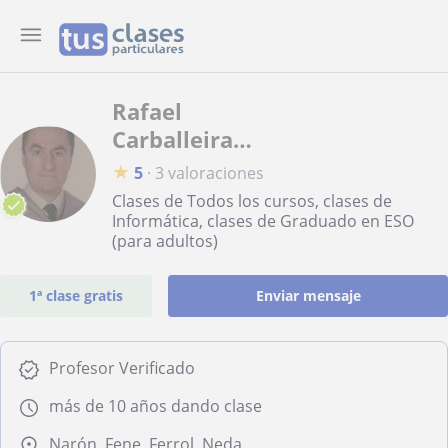
Rafael
Carballeira
Martínez
★
5
·
3 valoraciones
Clases de Todos los cursos, clases de
Informática, clases de Graduado en ESO
(para adultos)
1ª clase gratis
Enviar mensaje
Profesor Verificado
más de 10 años dando clase
Narón, Fene, Ferrol, Neda