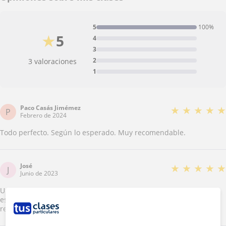
5
100%
★
5
4
3
2
3 valoraciones
1
Paco Casás Jimémez
★
★
★
★
★
P
Febrero de 2024
Todo perfecto. Según lo esperado. Muy recomendable.
José
★
★
★
★
★
J
Junio de 2023
Un profesor maravilloso. Mi sobrino tenía problemas en los
estudios y le ayudó muchísimo a comprender las materias. Muy
recomendable.