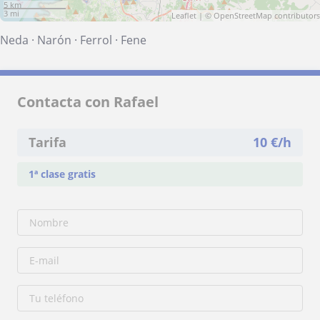
5 km
3 mi
Leaflet
| ©
OpenStreetMap
contributors
Neda
·
Narón
·
Ferrol
·
Fene
Contacta con Rafael
Tarifa
10
€/h
1ª clase gratis