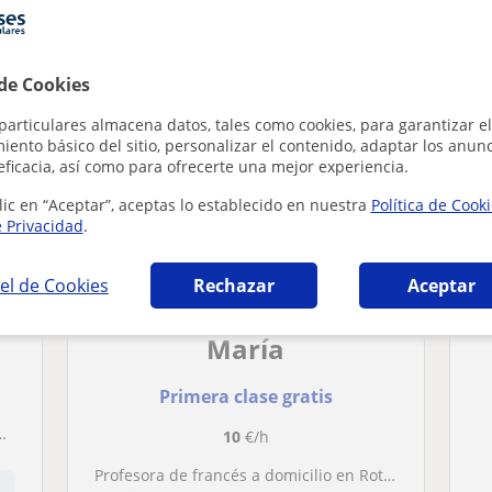
 en Rota que pueden interesarte
 de Cookies
particulares almacena datos, tales como cookies, para garantizar el
ento básico del sitio, personalizar el contenido, adaptar los anunc
eficacia, así como para ofrecerte una mejor experiencia.
lic en “Aceptar”, aceptas lo establecido en nuestra
Política de Cook
e Privacidad
.
el de Cookies
Rechazar
Aceptar
María
Primera clase gratis
10
€/h
Profesora de francés a domicilio en Rota (Cádiz)