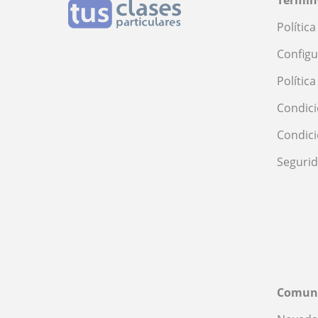
Polític
Configu
Polític
Condici
Condic
Seguri
Comun