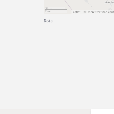
3 km
2 mi
Leaflet
| ©
OpenStreetMap
cont
Rota