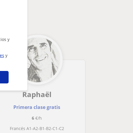
ios y
ies
y
Raphaël
Primera clase gratis
6
€/h
Francés A1-A2-B1-B2-C1-C2