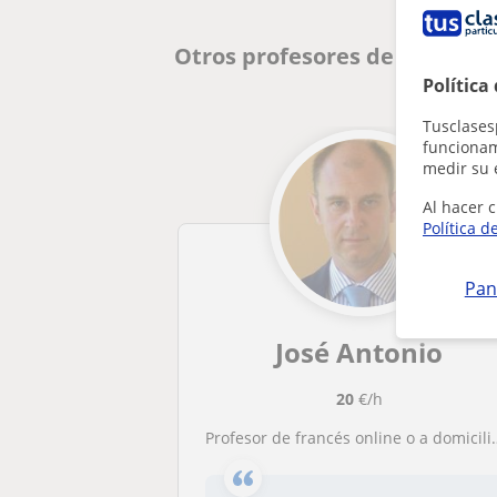
Otros profesores de Francés
Política
Tusclases
funcionami
medir su 
Al hacer c
Política d
Pan
José Antonio
20
€/h
Profesor de francés online o a domicilio cuyo objetivo es que disfrutes el aprendizaje del idioma