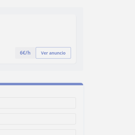
6
€/h
Ver anuncio