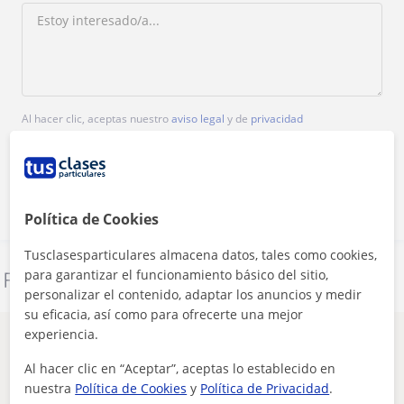
Al hacer clic, aceptas nuestro
aviso legal
y de
privacidad
Contactar ahora
Política de Cookies
Tusclasesparticulares almacena datos, tales como cookies,
para garantizar el funcionamiento básico del sitio,
Denunciar este perfil
personalizar el contenido, adaptar los anuncios y medir
su eficacia, así como para ofrecerte una mejor
experiencia.
Otros profesores de TDAH Trastorno por
déficit de atención en Barakaldo que
Al hacer clic en “Aceptar”, aceptas lo establecido en
pueden interesarte
nuestra
Política de Cookies
y
Política de Privacidad
.