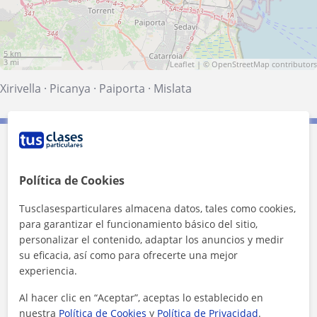
5 km
3 mi
Leaflet
| ©
OpenStreetMap
contributors
Xirivella
·
Picanya
·
Paiporta
·
Mislata
Contacta con Raúl
Política de Cookies
Tarifa
10
€/h
Tusclasesparticulares almacena datos, tales como cookies,
1ª clase gratis
para garantizar el funcionamiento básico del sitio,
personalizar el contenido, adaptar los anuncios y medir
su eficacia, así como para ofrecerte una mejor
experiencia.
Al hacer clic en “Aceptar”, aceptas lo establecido en
nuestra
Política de Cookies
y
Política de Privacidad
.