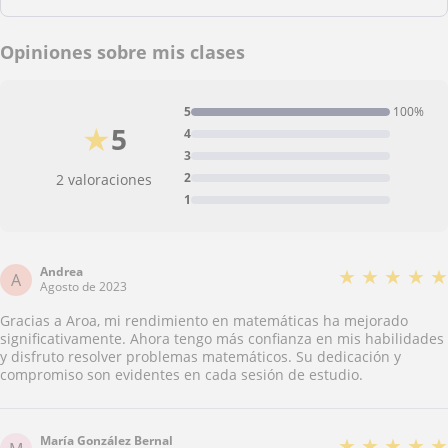
Opiniones sobre mis clases
5
100%
★
5
4
3
2
2 valoraciones
1
Andrea
★
★
★
★
★
A
Agosto de 2023
Gracias a Aroa, mi rendimiento en matemáticas ha mejorado
significativamente. Ahora tengo más confianza en mis habilidades
y disfruto resolver problemas matemáticos. Su dedicación y
compromiso son evidentes en cada sesión de estudio.
María González Bernal
★
★
★
★
★