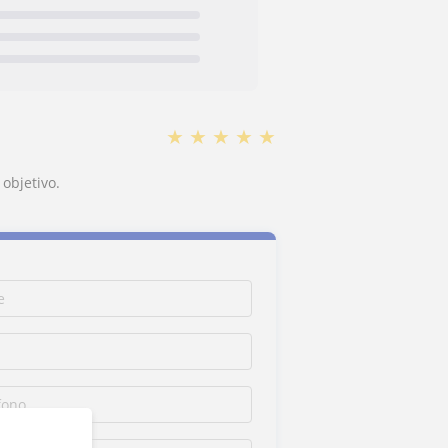
★
★
★
★
★
objetivo.