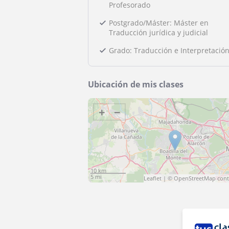
Profesorado
Postgrado/Máster: Máster en
Traducción jurídica y judicial
Grado: Traducción e Interpretació
Ubicación de mis clases
+
−
10 km
5 mi
Leaflet
| ©
OpenStreetMap
cont