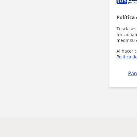
Política
Tusclases
funcionami
medir su 
Al hacer c
Política d
Pan