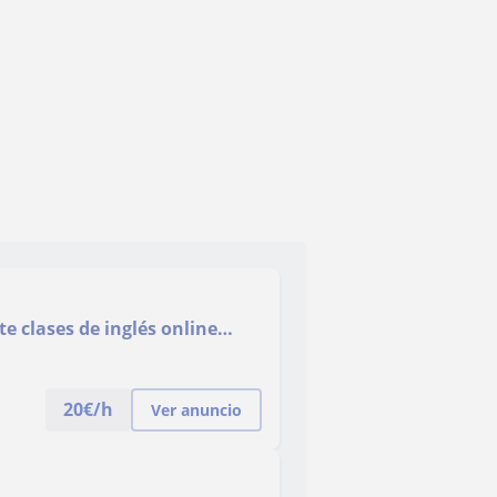
e clases de inglés online
Enseñanza)
20
€/h
Ver anuncio