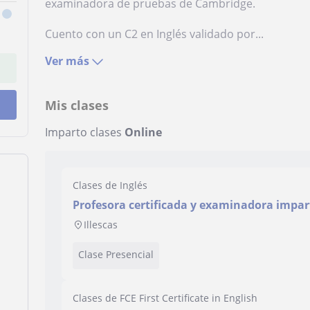
examinadora de pruebas de Cambridge.
Cuento con un C2 en Inglés validado por...
Ver más
Mis clases
Imparto clases
Online
Clases de Inglés
Profesora certificada y examinadora impart
para todos los niveles (CELTA y Máster en 
Illescas
Clase Presencial
Clases de FCE First Certificate in English