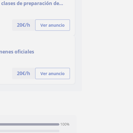
 clases de preparación de
 y EOI (online)
20
€/h
Ver anuncio
menes oficiales
20
€/h
Ver anuncio
100%