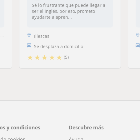
Sé lo frustrante que puede llegar a
ser el inglés, por eso, prometo
ayudarte a apren...
e
Illescas
Se desplaza a domicilio
★
★
★
★
★
(5)
os y condiciones
Descubre más
a de cookies
Ayuda