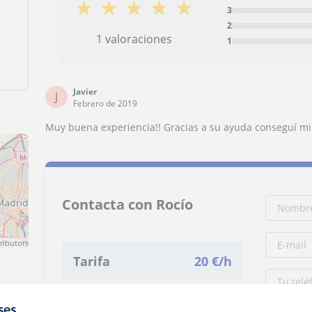
★
★
★
★
★
3
2
1 valoraciones
1
n
Javier
J
Febrero de 2019
Muy buena experiencia!! Gracias a su ayuda conseguí mi 
Contacta con Rocío
ributors
Tarifa
20
€/h
1ª clase gratis