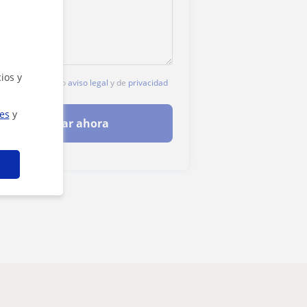
ios y
c, aceptas nuestro
aviso legal
y de
privacidad
ies
y
Contactar ahora