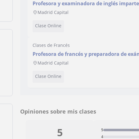
Profesora y examinadora de inglés imparte
exámenes oficiales: Cambridge, Aptis, TOEIC
Madrid Capital
Clase Online
Clases de Francés
Profesora de francés y preparadora de exá
Madrid Capital
Clase Online
Opiniones sobre mis clases
5
5
4