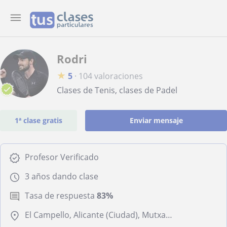
Rodri
★
5
·
104 valoraciones
Clases de Tenis, clases de Padel
1ª clase gratis
Enviar mensaje
Profesor Verificado
3 años dando clase
Tasa de respuesta
83%
El Campello, Alicante (Ciudad), Mutxamel, Sant Joan D'Alacant