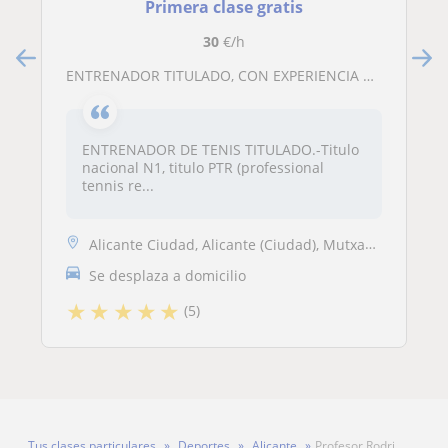
Primera clase gratis
30
€/h
ENTRENADOR TITULADO, CON EXPERIENCIA NACIONAL E INTERNACIONAL. CLASES DE TENIS PARA TODO TIPO DE EDADES Y NIVELES
ENTRENADOR DE TENIS TITULADO.-Titulo
nacional N1, titulo PTR (professional
tennis re...
Alicante Ciudad, Alicante (Ciudad), Mutxamel, San Vicente del Raspeig,...
Se desplaza a domicilio
★
★
★
★
★
(5)
Tus clases particulares
Deportes
Alicante
Profesor Rodri