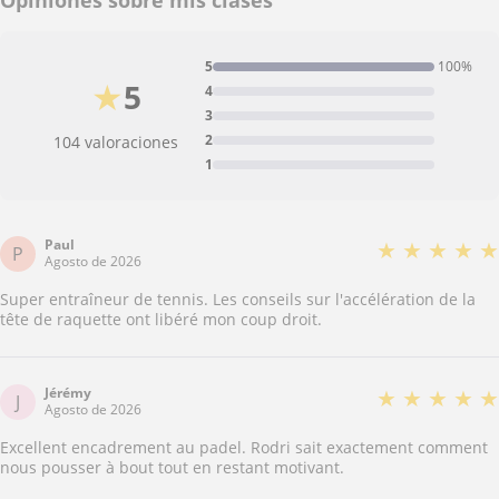
Opiniones sobre mis clases
5
100%
★
5
4
3
2
104 valoraciones
1
Paul
★
★
★
★
★
P
Agosto de 2026
Super entraîneur de tennis. Les conseils sur l'accélération de la
tête de raquette ont libéré mon coup droit.
Jérémy
★
★
★
★
★
J
Agosto de 2026
Excellent encadrement au padel. Rodri sait exactement comment
nous pousser à bout tout en restant motivant.