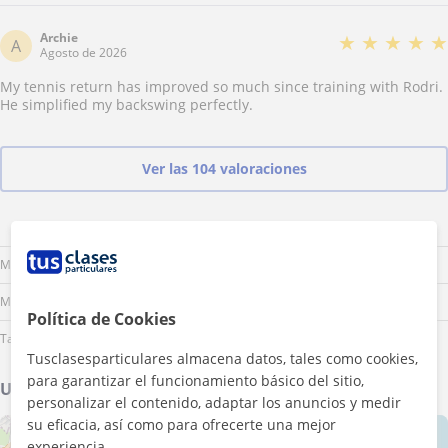
Archie
★
★
★
★
★
A
Agosto de 2026
My tennis return has improved so much since training with Rodri.
He simplified my backswing perfectly.
Ver las 104 valoraciones
Lu
Ma
Mi
Ju
Vi
Sá
Do
Mañana
Mediodía
Política de Cookies
Tarde
Tusclasesparticulares almacena datos, tales como cookies,
para garantizar el funcionamiento básico del sitio,
Ubicación de mis clases
personalizar el contenido, adaptar los anuncios y medir
su eficacia, así como para ofrecerte una mejor
+
−
experiencia.