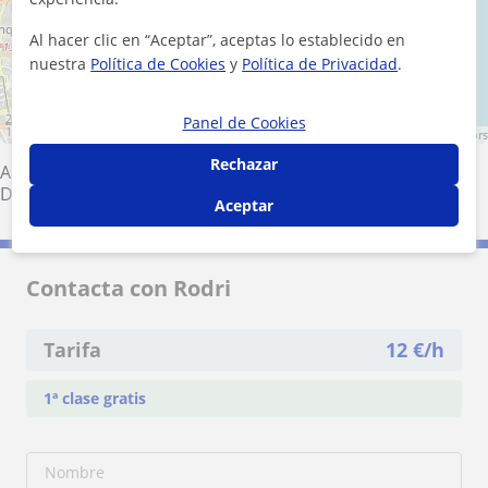
Al hacer clic en “Aceptar”, aceptas lo establecido en
nuestra
Política de Cookies
y
Política de Privacidad
.
2 km
Panel de Cookies
1 mi
Leaflet
| ©
OpenStreetMap
contributors
Rechazar
Alicante (Ciudad)
·
El Campello
·
Mutxamel
·
Sant Joan
D'Alacant
Aceptar
Contacta con Rodri
Tarifa
12
€/h
1ª clase gratis