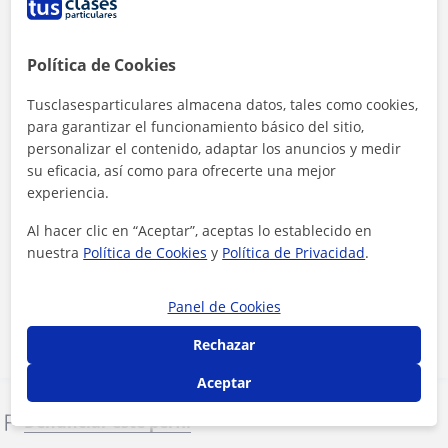
Política de Cookies
Tusclasesparticulares almacena datos, tales como cookies,
para garantizar el funcionamiento básico del sitio,
personalizar el contenido, adaptar los anuncios y medir
su eficacia, así como para ofrecerte una mejor
experiencia.
Al hacer clic en “Aceptar”, aceptas lo establecido en
Al hacer clic, aceptas nuestro
aviso legal
y de
privacidad
nuestra
Política de Cookies
y
Política de Privacidad
.
Contactar ahora
Panel de Cookies
Rechazar
Aceptar
Denunciar este perfil