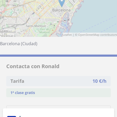
+
−
2 km
1 mi
Leaflet
| ©
OpenStreetMap
contributors
Barcelona (Ciudad)
Contacta con Ronald
Tarifa
10
€/h
1ª clase gratis