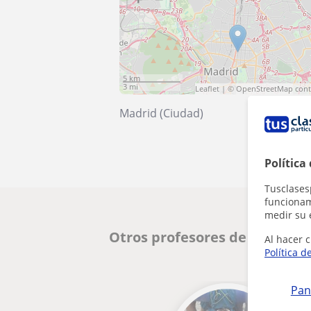
5 km
3 mi
Leaflet
| ©
OpenStreetMap
cont
Madrid (Ciudad)
Política
Tusclases
funcionami
medir su 
Otros profesores de Español
Al hacer c
Política d
Pan