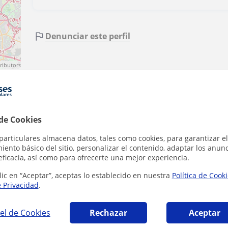
Denunciar este perfil
ributors
 de Cookies
particulares almacena datos, tales como cookies, para garantizar el
ento básico del sitio, personalizar el contenido, adaptar los anunc
eficacia, así como para ofrecerte una mejor experiencia.
 para extranjeros en Madrid que pueden inter
lic en “Aceptar”, aceptas lo establecido en nuestra
Política de Cook
e Privacidad
.
el de Cookies
Rechazar
Aceptar