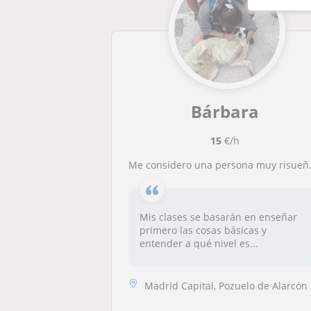
Bárbara
15
€/h
Me considero una persona muy risueña, con don de gentes, muy responsable y podría ser capaz de dar clases de cualquier edad!
Mis clases se basarán en enseñar
primero las cosas básicas y
entender a qué nivel es...
Madrid Capital, Pozuelo de Alarcón