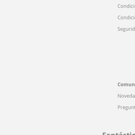
Condici
Condic
Seguri
Comun
Noveda
Pregunt
Fantásti