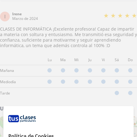
Irene
★
★
★
★
★
I
Marzo de 2024
CLASES DE INFORMÁTICA ¡Excelente profesora! Capaz de impartir
a materia con soltura y entusiasmo. Me transmitió esa seguridad y
confianza, suficiente para motivarme y seguir aprendiendo
informática, un tema que además controla al 100% :D
Lu
Ma
Mi
Ju
Vi
Sá
Do
Mañana
Mediodía
Tarde
Ubicación de mis clases
+
−
Política de Cookies