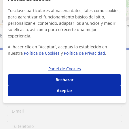
Tusclasesparticulares almacena datos, tales como cookies,
para garantizar el funcionamiento básico del sitio,
5 km
personalizar el contenido, adaptar los anuncios y medir
3 mi
Leaflet
| ©
OpenStreetMap
contributors
su eficacia, así como para ofrecerte una mejor
Elda
·
Monóvar
·
Petrer
experiencia.
Al hacer clic en “Aceptar”, aceptas lo establecido en
nuestra
Política de Cookies
y
Política de Privacidad
.
Contacta con Rosa
Panel de Cookies
1ª clase gratis
Rechazar
Aceptar