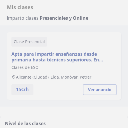
Mis clases
Imparto clases
Presenciales y Online
Clase Presencial
Apta para impartir enseñanzas desde
primaria hasta técnicos superiores. En
proceso de adquirir la titulación para
Clases de ESO
docencia de formación profesional
Alicante (Ciudad), Elda, Monóvar, Petrer
15
€/h
Ver anuncio
Nivel de las clases