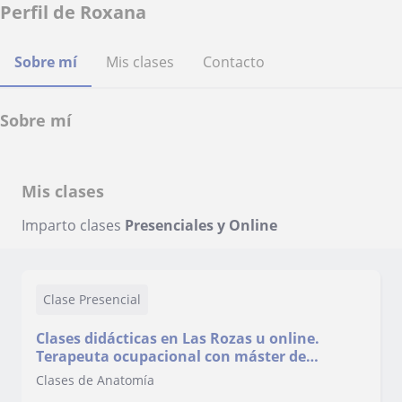
Perfil de Roxana
Sobre mí
Mis clases
Contacto
Sobre mí
Mis clases
Imparto clases
Presenciales y Online
Clase Presencial
Clases didácticas en Las Rozas u online.
Terapeuta ocupacional con máster de
especialización en terapia de mano.
Clases de Anatomía
Conocimientos de investigación al ser un