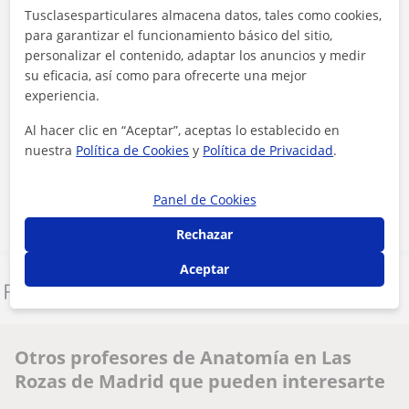
Tusclasesparticulares almacena datos, tales como cookies,
para garantizar el funcionamiento básico del sitio,
personalizar el contenido, adaptar los anuncios y medir
su eficacia, así como para ofrecerte una mejor
experiencia.
Al hacer clic, aceptas nuestro
aviso legal
y de
privacidad
Al hacer clic en “Aceptar”, aceptas lo establecido en
nuestra
Política de Cookies
y
Política de Privacidad
.
Contactar ahora
Panel de Cookies
Rechazar
Aceptar
Denunciar este perfil
Otros profesores de Anatomía en Las
Rozas de Madrid que pueden interesarte