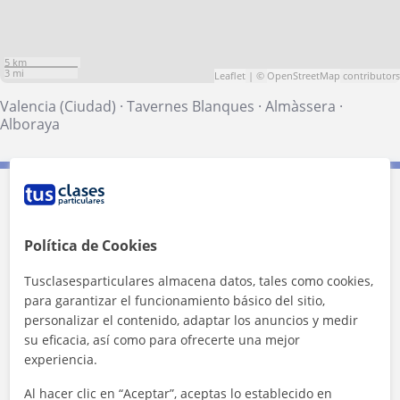
5 km
3 mi
Leaflet
| ©
OpenStreetMap
contributors
Valencia (Ciudad)
·
Tavernes Blanques
·
Almàssera
·
Alboraya
Contacta con Rubén
Política de Cookies
Tarifa
20
€/h
Tusclasesparticulares almacena datos, tales como cookies,
1ª clase gratis
para garantizar el funcionamiento básico del sitio,
personalizar el contenido, adaptar los anuncios y medir
su eficacia, así como para ofrecerte una mejor
experiencia.
Al hacer clic en “Aceptar”, aceptas lo establecido en