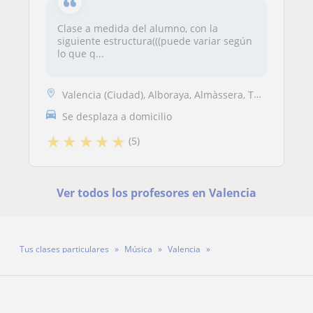
Clase a medida del alumno, con la
siguiente estructura(((puede variar según
lo que q...
Valencia (Ciudad), Alboraya, Almàssera, Tavernes Blanques
Se desplaza a domicilio
★
★
★
★
★
(5)
Ver todos los profesores en Valencia
Tus clases particulares
Música
Valencia
Profesor Rubén Martí Pascual