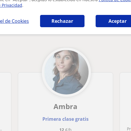
e Privacidad
.
el de Cookies
Rechazar
Aceptar
e Mallorca que pueden interesarte
Ambra
Primera clase gratis
P
12
€/h