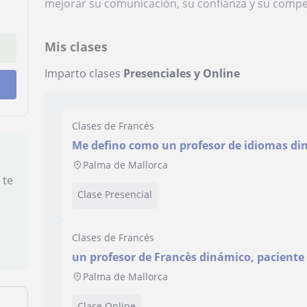
mejorar su comunicación, su confianza y su compet
Mis clases
Imparto clases
Presenciales y Online
Clases de Francés
Me defino como un profesor de idiomas di
organizado, con una sólida experiencia en 
Palma de Mallorca
 te
Clase Presencial
Clases de Francés
un profesor de Francès dinámico, paciente
Palma de Mallorca
Clase Online