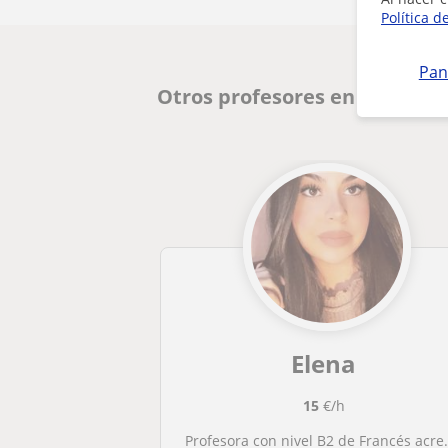
Política d
Pan
Otros profesores en Palma d
Elena
15
€/h
Profesora con nivel B2 de Francés acreditado, se ofrece a dar clases online