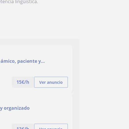
encia lingüística.
námico, paciente y
la enseñanza y en la orientac
15
€/h
Ver anuncio
 y organizado