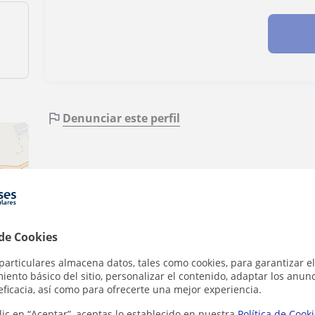
Denunciar este perfil
ributors
 de Cookies
particulares almacena datos, tales como cookies, para garantizar el
ento básico del sitio, personalizar el contenido, adaptar los anunc
eficacia, así como para ofrecerte una mejor experiencia.
lic en “Aceptar”, aceptas lo establecido en nuestra
Política de Cook