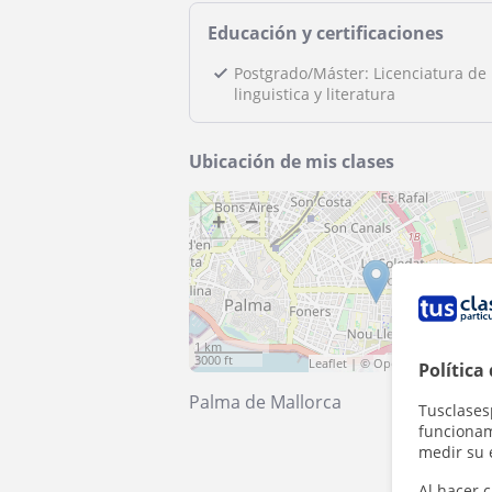
Educación y certificaciones
Postgrado/Máster: Licenciatura de
linguistica y literatura
Ubicación de mis clases
+
−
1 km
3000 ft
Leaflet
| ©
OpenStreetMap
cont
Política
Palma de Mallorca
Tusclases
funcionami
medir su 
Al hacer c