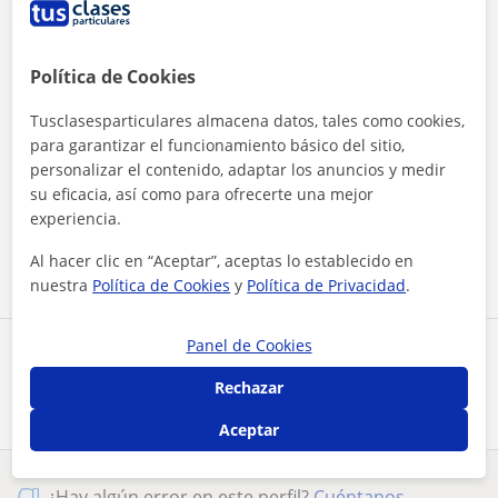
Política de Cookies
Tusclasesparticulares almacena datos, tales como cookies,
para garantizar el funcionamiento básico del sitio,
personalizar el contenido, adaptar los anuncios y medir
Al hacer clic, aceptas nuestro
aviso legal
y de
privacidad
su eficacia, así como para ofrecerte una mejor
experiencia.
Contactar ahora
Al hacer clic en “Aceptar”, aceptas lo establecido en
nuestra
Política de Cookies
y
Política de Privacidad
.
Panel de Cookies
Comparte a este profesor
Rechazar
Aceptar
¿Hay algún error en este perfil?
Cuéntanos