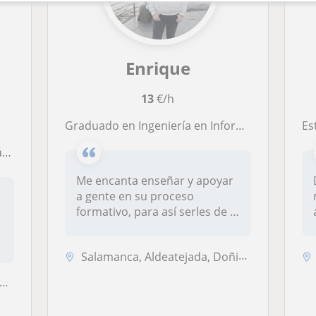
Enrique
13
€/h
Graduado en Ingeniería en Informática con 3 años de experiencia en empresa privada dispuesto a enseñar todo lo que he aprendido
Estu
o
Me encanta enseñar y apoyar
a gente en su proceso
e
formativo, para así serles de la
m...
Salamanca, Aldeatejada, Doñinos de , Villamayor