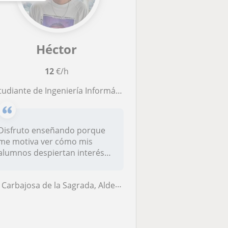
Héctor
12
€/h
diante de Ingeniería Informática con experiencia dando clases particulares de matemáticas y física.
Disfruto enseñando porque
me motiva ver cómo mis
alumnos despiertan interés
por las...
Carbajosa de la Sagrada, Aldeatejada, Salamanca, Santa Marta de Tormes...