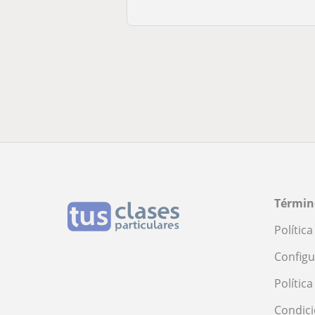
Términ
Polític
Configu
Polític
Condici