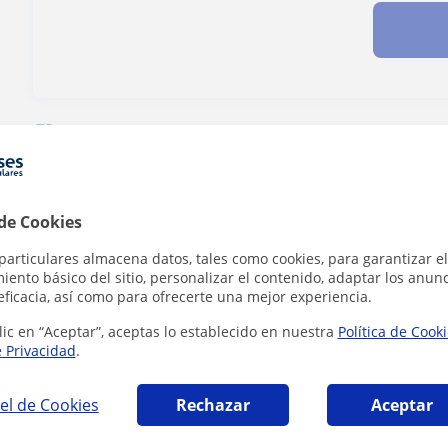
¿Hay algún error en este perfil?
Cuéntanos
 de Cookies
particulares almacena datos, tales como cookies, para garantizar el
mática en Salamanca que pueden interesarte
ento básico del sitio, personalizar el contenido, adaptar los anunc
eficacia, así como para ofrecerte una mejor experiencia.
lic en “Aceptar”, aceptas lo establecido en nuestra
Política de Cook
e Privacidad
.
el de Cookies
Rechazar
Aceptar