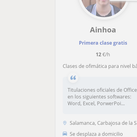
Ainhoa
Primera clase gratis
12
€/h
Clases de ofimática para nivel básico e intermedi
Titulaciones oficiales de Offic
en los siguientes softwares:
Word, Excel, PorwerPoi...
Salamanca, Carbajosa de la Sagrada, Santa Marta de Tormes, Villamayor
Se desplaza a domicilio