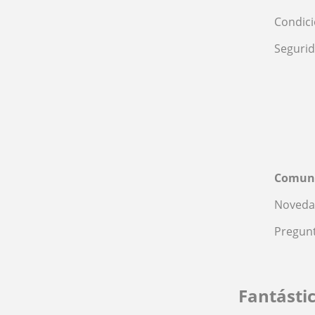
Condic
Seguri
Comun
Noveda
Pregunt
Fantásti