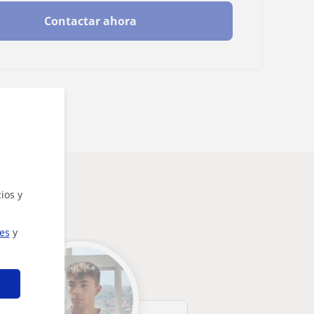
Contactar ahora
ios y
ies
y