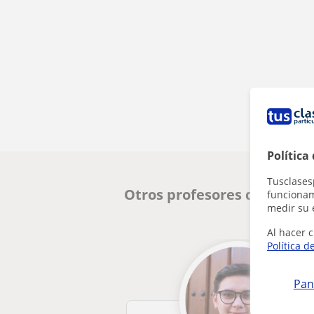
Política
Tusclases
Otros profesores de Infor
funcionami
medir su 
Al hacer c
Política d
Pan