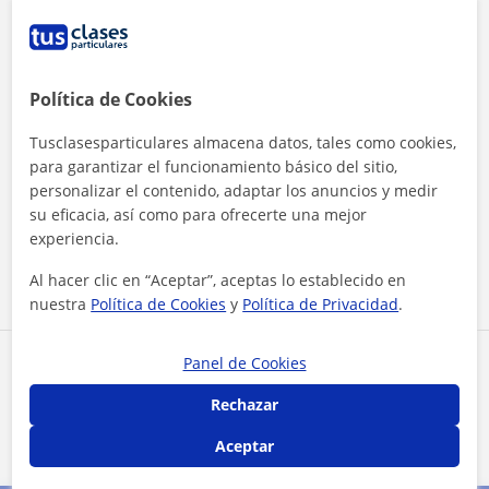
★
★
★
★
★
Esther
E
Muy contentos con la respuesta del centro de
estudios a nuestro problema.
Política de Cookies
Tusclasesparticulares almacena datos, tales como cookies,
★
★
★
★
★
Doris
para garantizar el funcionamiento básico del sitio,
D
personalizar el contenido, adaptar los anuncios y medir
Se adaptan bien al alumno y facilitan posibles
su eficacia, así como para ofrecerte una mejor
cambios de clases y horarios
experiencia.
Al hacer clic en “Aceptar”, aceptas lo establecido en
Ver todas las valoraciones
nuestra
Política de Cookies
y
Política de Privacidad
.
Panel de Cookies
Reconocimientos
Rechazar
Profesor verificado
Aceptar
Academia AC tiene el Perfil Verificado