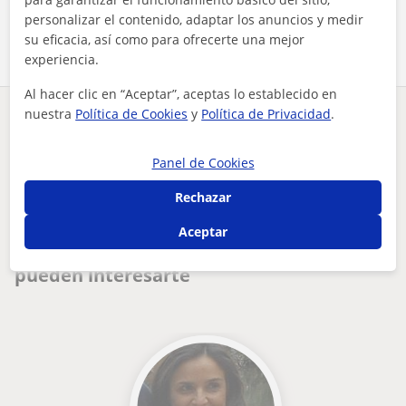
Comparte a este profesor
personalizar el contenido, adaptar los anuncios y medir
su eficacia, así como para ofrecerte una mejor
experiencia.
Al hacer clic en “Aceptar”, aceptas lo establecido en
nuestra
Política de Cookies
y
Política de Privacidad
.
¿Hay algún error en este perfil?
Cuéntanos
Panel de Cookies
Tus clases particulares
Español para extranjeros
Salamanca
doy clases particulares de español desde francia
Nava de Francia
Rechazar
Otros profesores de Español para
Aceptar
extranjeros en Nava de Francia que
pueden interesarte