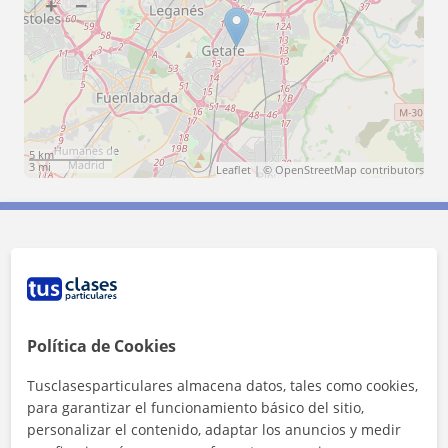
+
−
5 km
3 mi
Leaflet
| ©
OpenStreetMap
contributors
Contacta con Elena
Tarifa
12
€/h
Política de Cookies
1ª clase gratis
Tusclasesparticulares almacena datos, tales como cookies,
para garantizar el funcionamiento básico del sitio,
personalizar el contenido, adaptar los anuncios y medir