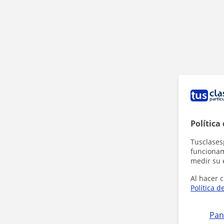
Política
Tusclases
funcionami
medir su 
Al hacer c
Política d
Pan