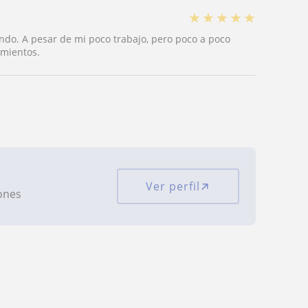
★
★
★
★
★
do. A pesar de mi poco trabajo, pero poco a poco
imientos.
Ver perfil
iones