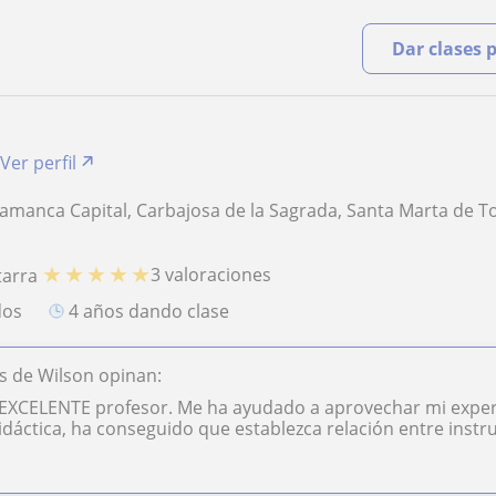
Dar clases 
Ver perfil
amanca Capital, Carbajosa de la Sagrada, Santa Marta de T
★
★
★
★
★
3 valoraciones
tarra
dos
4 años dando clase
s de Wilson opinan:
EXCELENTE profesor. Me ha ayudado a aprovechar mi experien
áctica, ha conseguido que establezca relación entre instru