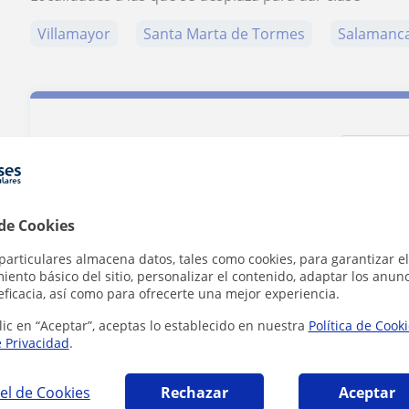
Villamayor
Santa Marta de Tormes
Salamanc
Contacta con Wilson
Tarifa
15
€/h
 de Cookies
particulares almacena datos, tales como cookies, para garantizar el
ento básico del sitio, personalizar el contenido, adaptar los anunc
1ª clase gratis
eficacia, así como para ofrecerte una mejor experiencia.
lic en “Aceptar”, aceptas lo establecido en nuestra
Política de Cook
e Privacidad
.
el de Cookies
Rechazar
Aceptar
Al hacer clic