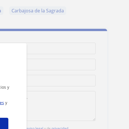
a
Carbajosa de la Sagrada
ios y
ies
y
, aceptas nuestro
aviso legal
y de
privacidad