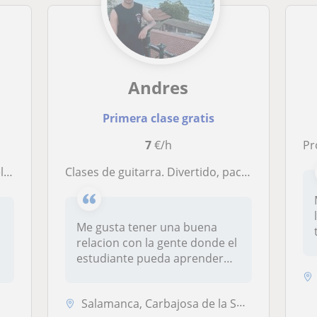
Andres
Primera clase gratis
7
€/h
Pro
ia
Clases de guitarra. Divertido, paciente, simpático y pasionado por la música
Me gusta tener una buena
relacion con la gente donde el
estudiante pueda aprender
di...
Salamanca, Carbajosa de la Sagrada, Santa Marta de Tormes, Villamayor