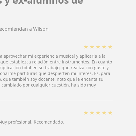
recomiendan a Wilson
★
★
★
★
★
aprovechar mi experiencia musical y aplicarla a la
 que establezca relación entre instrumentos. En cuanto
plicación total en su trabajo, que realiza con gusto y
ionarme partituras que despierten mi interés. Es, para
yo, que también soy docente, noto que le encanta su
ha cambiado por cualquier cuestión, ha sido muy
★
★
★
★
★
. Muy profesional. Recomendado.