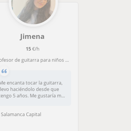
Jimena
15
€/h
fesor de guitarra para niños y adultos con ningún nivel o nivel básico.
Me encanta tocar la guitarra,
llevo haciéndolo desde que
tengo 5 años. Me gustaría m...
Salamanca Capital