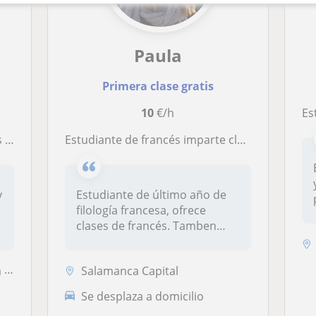
Paula
Primera clase gratis
10
€/h
Estud
os
Estudiante de francés imparte clases hasta segundo de bachiller
y
Estudiante de último año de
filología francesa, ofrece
.
clases de francés. Tamben
ten...
...
Salamanca Capital
Se desplaza a domicilio