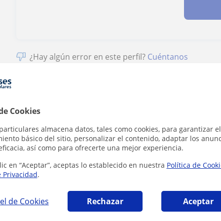
¿Hay algún error en este perfil?
Cuéntanos
 de Cookies
és en Salamanca que pueden interesarte
particulares almacena datos, tales como cookies, para garantizar el
ento básico del sitio, personalizar el contenido, adaptar los anunc
eficacia, así como para ofrecerte una mejor experiencia.
lic en “Aceptar”, aceptas lo establecido en nuestra
Política de Cook
e Privacidad
.
el de Cookies
Rechazar
Aceptar