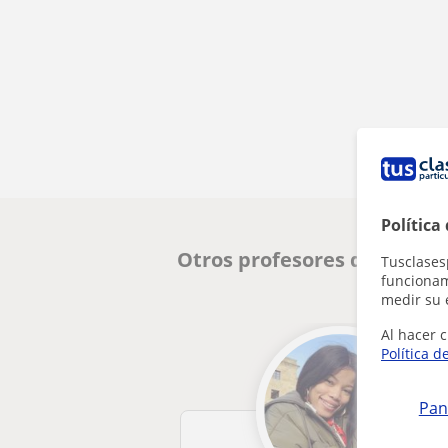
Política
Otros profesores de Franc
Tusclases
funcionami
medir su 
Al hacer c
Política d
Pan