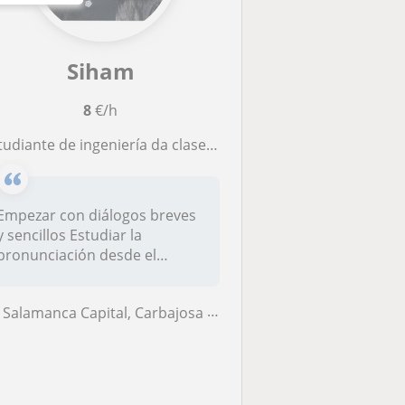
Siham
8
€/h
iante de ingeniería da clases de francés y árabe de manera sencilla y divertida y con mucha experiencia
Empezar con diálogos breves
y sencillos Estudiar la
pronunciación desde el
principi...
Salamanca Capital, Carbajosa de la Sagrada, Santa Marta de Tormes, Vil...