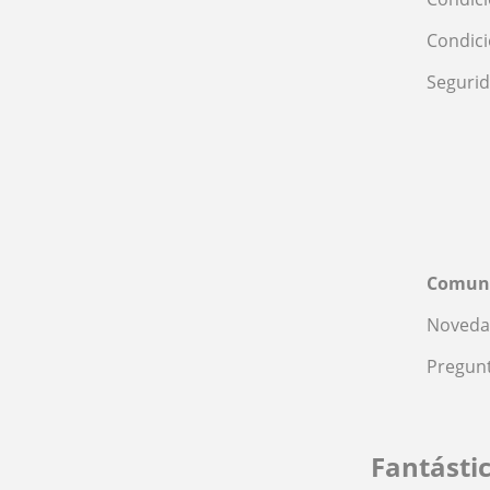
Condic
Seguri
Comun
Noveda
Pregunt
Fantásti