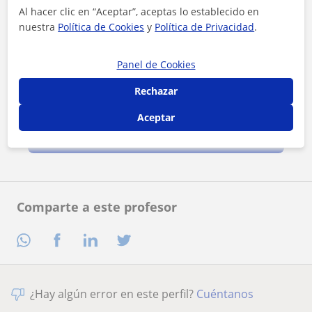
Al hacer clic en “Aceptar”, aceptas lo establecido en
nuestra
Política de Cookies
y
Política de Privacidad
.
Panel de Cookies
Rechazar
Al hacer clic, aceptas nuestro
aviso legal
y de
privacidad
Aceptar
Contactar ahora
Comparte a este profesor
¿Hay algún error en este perfil?
Cuéntanos