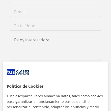
Al hacer clic, aceptas nuestro
aviso legal
y de
privacidad
Contactar ahora
Política de Cookies
Tusclasesparticulares almacena datos, tales como cookies,
para garantizar el funcionamiento básico del sitio,
Comparte a este profesor
personalizar el contenido, adaptar los anuncios y medir