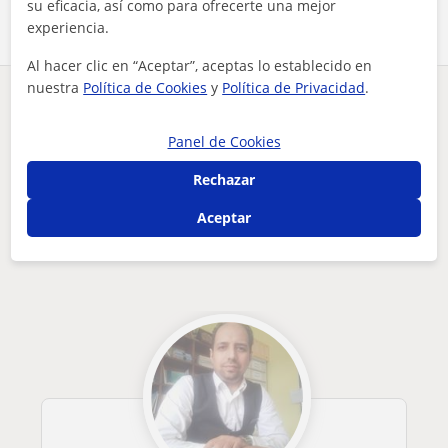
su eficacia, así como para ofrecerte una mejor
experiencia.
Al hacer clic en “Aceptar”, aceptas lo establecido en
nuestra
Política de Cookies
y
Política de Privacidad
.
¿Hay algún error en este perfil?
Cuéntanos
Panel de Cookies
Tus clases particulares
Francés
Salamanca
Casafranca
je maîtrise parfaitement la langue française et aimerai tran...
Rechazar
Aceptar
Otros profesores de Francés en
Casafranca que pueden interesarte