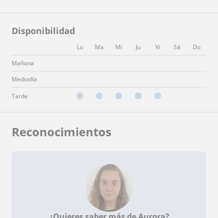
Disponibilidad
Lu
Ma
Mi
Ju
Vi
Sá
Do
Mañana
Mediodía
Tarde
Reconocimientos
¿Quieres saber más de Aurora?