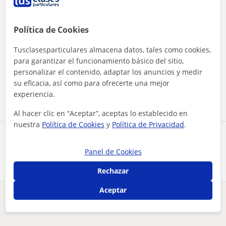
Política de Cookies
Tusclasesparticulares almacena datos, tales como cookies,
Al hacer clic, aceptas nuestro
aviso legal
y de
privacidad
para garantizar el funcionamiento básico del sitio,
personalizar el contenido, adaptar los anuncios y medir
su eficacia, así como para ofrecerte una mejor
Contactar ahora
experiencia.
Al hacer clic en “Aceptar”, aceptas lo establecido en
nuestra
Política de Cookies
y
Política de Privacidad
.
Comparte a este profesor
Panel de Cookies
Rechazar
Aceptar
¿Hay algún error en este perfil?
Cuéntanos